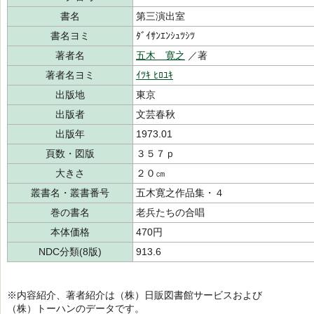
書名
第三演出室
書名ヨミ
ﾀﾞｲｻﾝｴﾝｼｭﾂｼﾂ
著者名
五木 寛之
／著
著者名ヨミ
ｲﾂｷ ﾋﾛﾕｷ
出版地
東京
出版者
文芸春秋
出版年
1973.01
頁数・図版
３５７ｐ
大きさ
２０㎝
叢書名・叢書番号
五木寛之作品集・４
巻の書名
老兵たちの合唱
本体価格
470円
NDC分類(8版)
913.6
※内容紹介、著者紹介は（株）日販図書館サービスおよび
（株）トーハンのデータです。