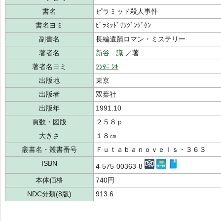
書名
ピラミッド殺人事件
書名ヨミ
ﾋﾟﾗﾐｯﾄﾞｻﾂｼﾞﾝｼﾞｹﾝ
副書名
長編遺蹟ロマン・ミステリー
著者名
新谷 識
／著
著者名ヨミ
ｼﾝﾀﾆ ｼｷ
出版地
東京
出版者
双葉社
出版年
1991.10
頁数・図版
２５８ｐ
大きさ
１８㎝
叢書名・叢書番号
Ｆｕｔａｂａｎｏｖｅｌｓ・３６３
ISBN
4-575-00363-8
本体価格
740円
NDC分類(8版)
913.6