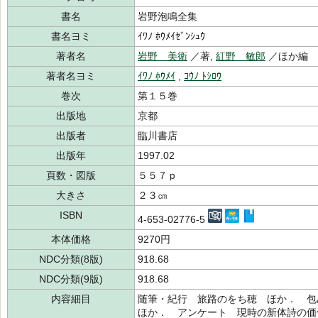
書名
岩野泡鳴全集
書名ヨミ
ｲﾜﾉ ﾎｳﾒｲｾﾞﾝｼｭｳ
著者名
岩野 美衛
／著,
紅野 敏郎
／ほか編
著者名ヨミ
ｲﾜﾉ ﾎｳﾒｲ
,
ｺｳﾉ ﾄｼﾛｳ
巻次
第１５巻
出版地
京都
出版者
臨川書店
出版年
1997.02
頁数・図版
５５７ｐ
大きさ
２３㎝
ISBN
4-653-02776-5
本体価格
9270円
NDC分類(8版)
918.68
NDC分類(9版)
918.68
内容細目
随筆・紀行 旅路のをち穂 ほか． 
ほか． アンケート 現時の新体詩の価