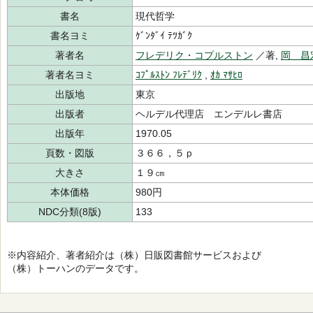
書名
現代哲学
書名ヨミ
ｹﾞﾝﾀﾞｲ ﾃﾂｶﾞｸ
著者名
フレデリク・コプルストン
／著,
岡 昌
著者名ヨミ
ｺﾌﾟﾙｽﾄﾝ ﾌﾚﾃﾞﾘｸ
,
ｵｶ ﾏｻﾋﾛ
出版地
東京
出版者
ヘルデル代理店 エンデルレ書店
出版年
1970.05
頁数・図版
３６６，５ｐ
大きさ
１９㎝
本体価格
980円
NDC分類(8版)
133
※内容紹介、著者紹介は（株）日販図書館サービスおよび
（株）トーハンのデータです。