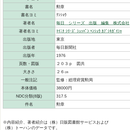
書名
勲章
書名ヨミ
ｸﾝｼｮｳ
著者名
毎日 シリーズ 出版 編集 株式会社
著者名ヨミ
ﾏｲﾆﾁ ｼﾘｰｽﾞ ｼｭｯﾊﾟﾝ ﾍﾝｼｭｳ ｶﾌﾞｼｷｶﾞｲｼｬ
出版地
東京
出版者
毎日新聞社
出版年
1976
頁数・図版
２０３ｐ 図共
大きさ
２６㎝
一般注記
監修：総理府賞勲局
本体価格
38000円
NDC分類(8版)
317.5
件名
勲章
※内容紹介、著者紹介は（株）日販図書館サービスおよび
（株）トーハンのデータです。