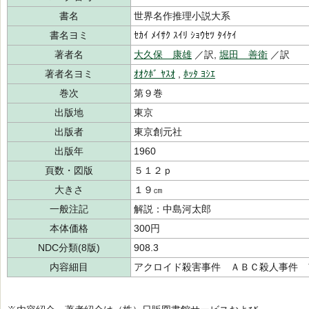
書名
世界名作推理小説大系
書名ヨミ
ｾｶｲ ﾒｲｻｸ ｽｲﾘ ｼｮｳｾﾂ ﾀｲｹｲ
著者名
大久保 康雄
／訳,
堀田 善衛
／訳
著者名ヨミ
ｵｵｸﾎﾞ ﾔｽｵ
,
ﾎｯﾀ ﾖｼｴ
巻次
第９巻
出版地
東京
出版者
東京創元社
出版年
1960
頁数・図版
５１２ｐ
大きさ
１９㎝
一般注記
解説：中島河太郎
本体価格
300円
NDC分類(8版)
908.3
内容細目
アクロイド殺害事件 ＡＢＣ殺人事件 