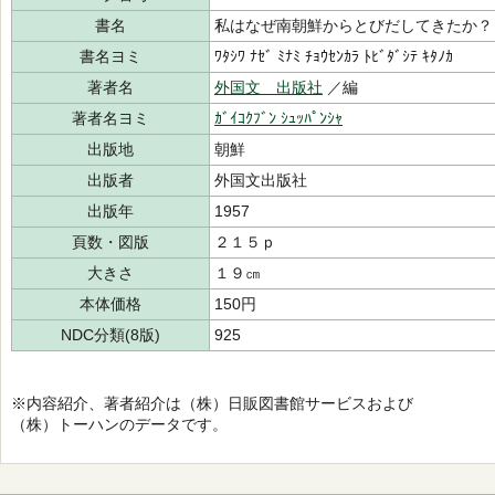
書名
私はなぜ南朝鮮からとびだしてきたか？
書名ヨミ
ﾜﾀｼﾜ ﾅｾﾞ ﾐﾅﾐ ﾁｮｳｾﾝｶﾗ ﾄﾋﾞﾀﾞｼﾃ ｷﾀﾉｶ
著者名
外国文 出版社
／編
著者名ヨミ
ｶﾞｲｺｸﾌﾞﾝ ｼｭｯﾊﾟﾝｼｬ
出版地
朝鮮
出版者
外国文出版社
出版年
1957
頁数・図版
２１５ｐ
大きさ
１９㎝
本体価格
150円
NDC分類(8版)
925
※内容紹介、著者紹介は（株）日販図書館サービスおよび
（株）トーハンのデータです。