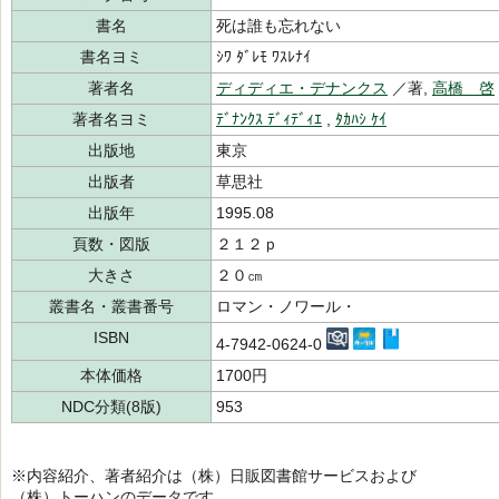
書名
死は誰も忘れない
書名ヨミ
ｼﾜ ﾀﾞﾚﾓ ﾜｽﾚﾅｲ
著者名
ディディエ・デナンクス
／著,
高橋 啓
著者名ヨミ
ﾃﾞﾅﾝｸｽ ﾃﾞｨﾃﾞｨｴ
,
ﾀｶﾊｼ ｹｲ
出版地
東京
出版者
草思社
出版年
1995.08
頁数・図版
２１２ｐ
大きさ
２０㎝
叢書名・叢書番号
ロマン・ノワール・
ISBN
4-7942-0624-0
本体価格
1700円
NDC分類(8版)
953
※内容紹介、著者紹介は（株）日販図書館サービスおよび
（株）トーハンのデータです。