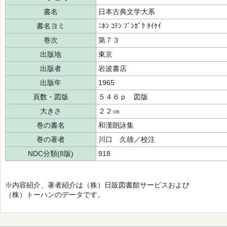
書名
日本古典文学大系
書名ヨミ
ﾆﾎﾝ ｺﾃﾝ ﾌﾞﾝｶﾞｸ ﾀｲｹｲ
巻次
第７３
出版地
東京
出版者
岩波書店
出版年
1965
頁数・図版
５４６ｐ 図版
大きさ
２２㎝
巻の書名
和漢朗詠集
巻の著者
川口 久雄／校注
NDC分類(8版)
918
※内容紹介、著者紹介は（株）日販図書館サービスおよび
（株）トーハンのデータです。