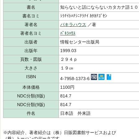
書名
知らないと話にならないカタカナ語１０
書名ヨミ
ｼﾗﾅｲﾄﾊﾅｼﾆﾅﾗﾅｲ ｶﾀｶﾅｺﾞｾﾝ
著者名
パキラハウス
／著
著者名ヨミ
ﾊﾟｷﾗﾊｳｽ
出版者
情報センター出版局
出版年
1999.03
頁数・図版
２９４ｐ
大きさ
１９㎝
ISBN
4-7958-1373-6
本体価格
1100円
NDC分類(8版)
814.7
NDC分類(9版)
814.7
件名
日本語 外来語
※内容紹介、著者紹介は（株）日販図書館サービスおよび
（株）トーハンのデータです。