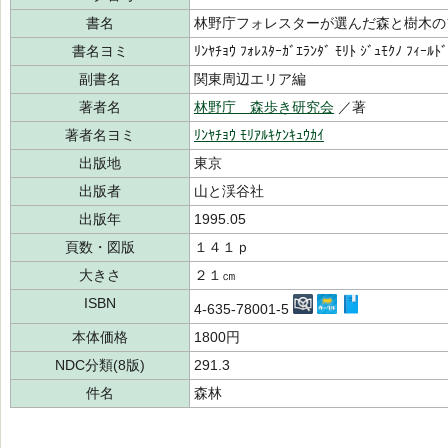
書名
林野庁フォレスターが選んだ森と樹木の
書名ヨミ
ﾘﾝﾔﾁｮｳ ﾌｫﾚｽﾀｰｶﾞｴﾗﾝﾀﾞ ﾓﾘﾄ ｼﾞｭﾓｸﾉ ﾌｨｰﾙﾄ
副書名
関東周辺エリア編
著者名
林野庁 森歩き研究会
／著
著者名ヨミ
ﾘﾝﾔﾁｮｳ ﾓﾘｱﾙｷｹﾝｷｭｳｶｲ
出版地
東京
出版者
山と渓谷社
出版年
1995.05
頁数・図版
１４１ｐ
大きさ
２１㎝
ISBN
4-635-78001-5
本体価格
1800円
NDC分類(8版)
291.3
件名
森林