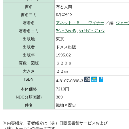
書名
布と人間
書名ヨミ
ﾇﾉﾄﾆﾝｹﾞﾝ
著者名
アネット・Ｂ． ワイナー
／編,
ジェー
著者名ヨミ
ﾜｲﾅｰ ｱﾈｯﾄB
,
ｼｭﾅｲﾀﾞｰ ｼﾞｪｰﾝ
出版地
東京
出版者
ドメス出版
出版年
1995.02
頁数・図版
６２０ｐ
大きさ
２２㎝
ISBN
4-8107-0398-3
本体価格
7210円
NDC分類(8版)
389
件名
織物〃歴史
※内容紹介、著者紹介は（株）日販図書館サービスおよび
（株）トーハンのデータです。