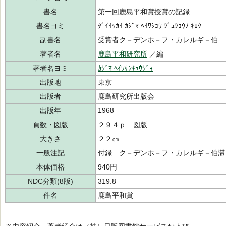
書名
第一回鹿島平和賞授賞の記録
書名ヨミ
ﾀﾞｲｲｯｶｲ ｶｼﾞﾏ ﾍｲﾜｼｮｳ ｼﾞｭｼｮｳﾉ ｷﾛｸ
副書名
受賞者ク－デンホ－フ・カレルギ－伯
著者名
鹿島平和研究所
／編
著者名ヨミ
ｶｼﾞﾏ ﾍｲﾜｹﾝｷｭｳｼﾞｮ
出版地
東京
出版者
鹿島研究所出版会
出版年
1968
頁数・図版
２９４ｐ 図版
大きさ
２２㎝
一般注記
付録 ク－デンホ－フ・カレルギ－伯滞
本体価格
940円
NDC分類(8版)
319.8
件名
鹿島平和賞