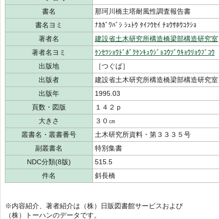
書名
那珂川橋主塔耐風性調査報告書
書名ヨミ
ﾅｶｶﾞﾜﾊﾞｼ ｼｭﾄｳ ﾀｲﾌｳｾｲ ﾁｮｳｻﾎｳｺｸｼｮ
著者名
建設省土木研究所構造橋梁部構造研究室
著者名ヨミ
ｹﾝｾﾂｼｮｳﾄﾞﾎﾞｸｹﾝｷｭｳｼﾞｮｺｳｿﾞｳｷｮｳﾘｮｳﾌﾞｺｳ
出版地
［つぐば］
出版者
建設省土木研究所構造橋梁部構造研究室
出版年
1995.03
頁数・図版
１４２ｐ
大きさ
３０㎝
叢書名・叢書番号
土木研究所資料・第３３３５号
副叢書名
特別集書
NDC分類(8版)
515.5
件名
斜長橋
※内容紹介、著者紹介は（株）日販図書館サービスおよび
（株）トーハンのデータです。