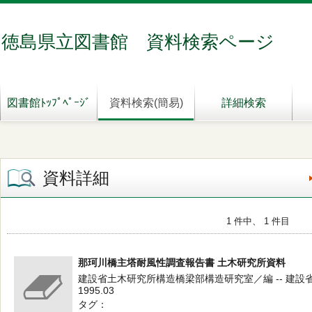
徳島県立図書館 資料検索ページ
図書館ﾄｯﾌﾟﾍﾟｰｼﾞ
資料検索(簡易)
詳細検索
資料詳細
1 件中、 1 件目
那珂川橋主塔耐風性調査報告書 土木研究所資料
建設省土木研究所構造橋梁部構造研究室／編 -- 建設
1995.03
タグ