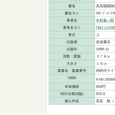
書名
高見順闘病
書名ヨミ
ﾀｶﾐ ｼﾞｭﾝ ﾄｳ
著者名
中村真一郎
著者名ヨミ
ﾅｶﾑﾗ ｼﾝｲﾁﾛｳ
巻次
上
出版者
岩波書店
出版年
1990.11
頁数・図版
３７８ｐ
大きさ
１６㎝
叢書名・叢書番号
同時代ライ
ISBN
4-00-2600
本体価格
950円
NDC分類(8版)
915.6
個人件名
高見 順（