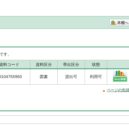
本棚へ
です。
資料コード
資料区分
帯出区分
状態
0104755950
図書
貸出可
利用可
ページの先