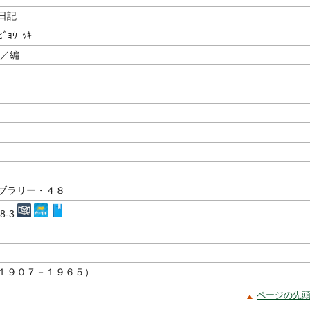
日記
ﾋﾞｮｳﾆｯｷ
／編
ブラリー・４８
48-3
１９０７－１９６５）
ページの先