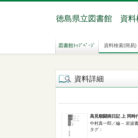
徳島県立図書館 資料
図書館ﾄｯﾌﾟﾍﾟｰｼﾞ
資料検索(簡易)
資料詳細
高見順闘病日記 上 同時
中村真一郎／編 -- 岩波書店 
タグ