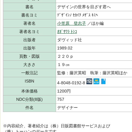
書名
デザインの世界を目ざす君へ
書名ヨミ
ﾃﾞｻﾞｲﾝﾉ ｾｶｲｦ ﾒｻﾞｽ ｷﾐﾍ
著者名
小笠原 登志子
／ほか編
著者名ヨミ
ｵｶﾞｻﾜﾗ ﾄｼｺ
出版者
ダヴィッド社
出版年
1989.02
頁数・図版
２２０ｐ
大きさ
１９㎝
一般注記
監修：藤沢英昭 執筆：藤沢英昭ほか
ISBN
4-8048-0192-8
本体価格
1200円
NDC分類(8版)
757
件名
デザイナー
※内容紹介、著者紹介は（株）日販図書館サービスおよび
（株）トーハンのデータです。