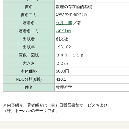
書名
数理の存在論的基礎
書名ヨミ
ｽｳﾘﾉ ｿﾝｻﾞｲﾛﾝﾃｷｷｿ
著者名
永井 博
／著
著者名ヨミ
ﾅｶﾞｲ ﾋﾛｼ
出版者
創文社
出版年
1961.02
頁数・図版
３４０，１１ｐ
大きさ
２２㎝
本体価格
5000円
NDC分類(8版)
410.1
件名
数理哲学
※内容紹介、著者紹介は（株）日販図書館サービスおよび
（株）トーハンのデータです。