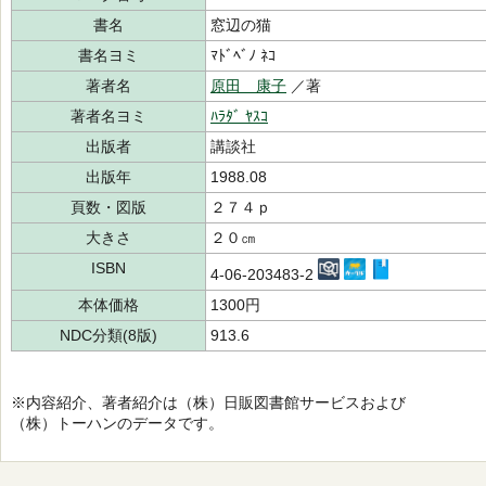
書名
窓辺の猫
書名ヨミ
ﾏﾄﾞﾍﾞﾉ ﾈｺ
著者名
原田 康子
／著
著者名ヨミ
ﾊﾗﾀﾞ ﾔｽｺ
出版者
講談社
出版年
1988.08
頁数・図版
２７４ｐ
大きさ
２０㎝
ISBN
4-06-203483-2
本体価格
1300円
NDC分類(8版)
913.6
※内容紹介、著者紹介は（株）日販図書館サービスおよび
（株）トーハンのデータです。