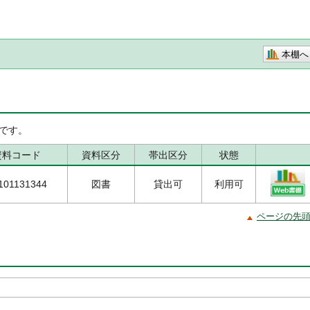
本棚へ
です。
資料コード
資料区分
帯出区分
状態
101131344
図書
貸出可
利用可
ページの先