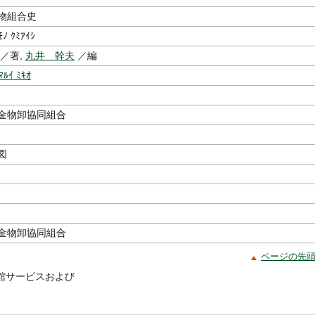
物組合史
ﾓﾉ ｸﾐｱｲｼ
／著,
丸井 幹夫
／編
ﾏﾙｲ ﾐｷｵ
金物卸協同組合
図
金物卸協同組合
ページの先
館サービスおよび