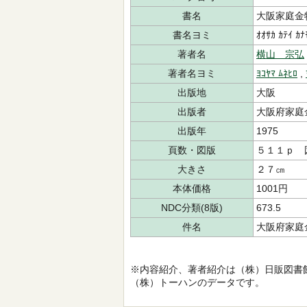
書名
大阪家庭金
書名ヨミ
ｵｵｻｶ ｶﾃｲ ｶﾅ
著者名
横山 宗弘
著者名ヨミ
ﾖｺﾔﾏ ﾑﾈﾋﾛ
,
出版地
大阪
出版者
大阪府家庭
出版年
1975
頁数・図版
５１１ｐ 
大きさ
２７㎝
本体価格
1001円
NDC分類(8版)
673.5
件名
大阪府家庭
※内容紹介、著者紹介は（株）日販図書
（株）トーハンのデータです。