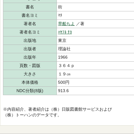
書名
街
書名ヨミ
ﾏﾁ
著者名
早船ちよ
／著
著者名ヨミ
ﾊﾔﾌﾈ ﾁﾖ
出版地
東京
出版者
理論社
出版年
1966
頁数・図版
３６４ｐ
大きさ
１９㎝
本体価格
500円
NDC分類(8版)
913.6
※内容紹介、著者紹介は（株）日販図書館サービスおよび
（株）トーハンのデータです。