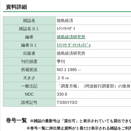
資料詳細
雑誌名
徳島経済
雑誌名ヨミ
ﾄｸｼﾏｹｲｻﾞｲ
編者
徳島経済研究所
編者ヨミ
ﾄｸｼﾏｹ ｻﾞｲｹﾝｷｭｳｼﾞｮ
出版者
徳島経済研究所
刊行頻度
季刊
所蔵状況
NO.1 1985 --
大きさ
２６㎝
一般注記
「調査月報」（阿波銀行調査部）の後身
NDC
330.6
請求記号
T330/ﾄｸ3/2
巻号一覧
※雑誌の最新号は「貸出可」と表示されていても貸出でき
※巻号一覧に持出禁止資料が１冊だけ表示される雑誌をご利