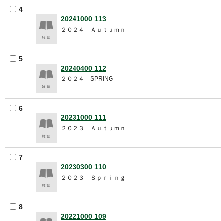
4
20241000 113
２０２４ Ａｕｔｕｍｎ
5
20240400 112
２０２４ SPRING
6
20231000 111
２０２３ Ａｕｔｕｍｎ
7
20230300 110
２０２３ Ｓｐｒｉｎｇ
8
20221000 109