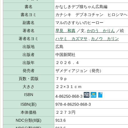
書名
かなしきデブ猫ちゃん広島編
書名ヨミ
カナシキ デブネコチャン ヒロシマヘ
副書名
マルのさすらいのヒーロー
著者名
早見 和真
／文,
かのう かりん
／絵
著者名ヨミ
ハヤミ カズマサ
,
カノウ カリン
出版地
広島
出版者
中国新聞社
出版年
２０２６．４
発売者
ザメディアジョン（発売）
頁数・図版
７９ｐ
大きさ
２２×３１ｃｍ
ISBN
4-86250-868-3
ISBN(新)
978-4-86250-868-3
本体価格
２２７３円
NDC分類(8版)
913.6