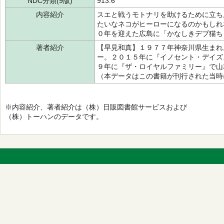
NDC分類(9版)
913.6
内容紹介
スエと戦うモトナリを助けるために立ち
たいなネコがヒーローになるのかもしれ
０年を迎えた広島に「かなしきデブ猫ち
著者紹介
【早見和真】１９７７年神奈川県生まれ
ー。２０１５年に『イノセント・デイズ
９年に『ザ・ロイヤルファミリー』で山
（本データはこの書籍が刊行された当時
※内容紹介、著者紹介は（株）日販図書館サービスおよび
（株）トーハンのデータです。