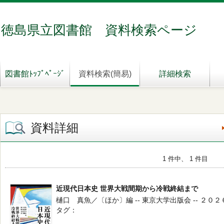
徳島県立図書館 資料検索ページ
図書館ﾄｯﾌﾟﾍﾟｰｼﾞ
資料検索(簡易)
詳細検索
資料詳細
1 件中、 1 件目
近現代日本史 世界大戦間期から冷戦終結まで
樋口 真魚／〔ほか〕編 -- 東京大学出版会 -- ２０
タグ