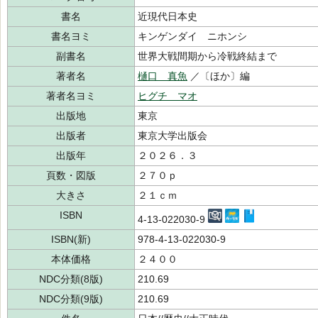
書名
近現代日本史
書名ヨミ
キンゲンダイ ニホンシ
副書名
世界大戦間期から冷戦終結まで
著者名
樋口 真魚
／〔ほか〕編
著者名ヨミ
ヒグチ マオ
出版地
東京
出版者
東京大学出版会
出版年
２０２６．３
頁数・図版
２７０ｐ
大きさ
２１ｃｍ
ISBN
4-13-022030-9
ISBN(新)
978-4-13-022030-9
本体価格
２４００
NDC分類(8版)
210.69
NDC分類(9版)
210.69