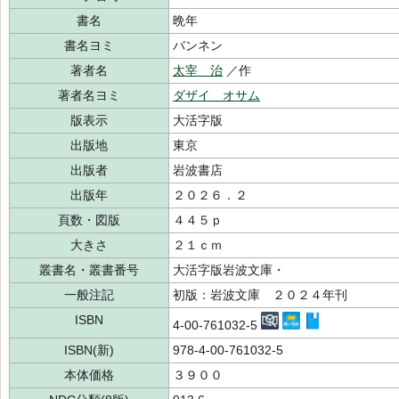
書名
晩年
書名ヨミ
バンネン
著者名
太宰 治
／作
著者名ヨミ
ダザイ オサム
版表示
大活字版
出版地
東京
出版者
岩波書店
出版年
２０２６．２
頁数・図版
４４５ｐ
大きさ
２１ｃｍ
叢書名・叢書番号
大活字版岩波文庫・
一般注記
初版：岩波文庫 ２０２４年刊
ISBN
4-00-761032-5
ISBN(新)
978-4-00-761032-5
本体価格
３９００