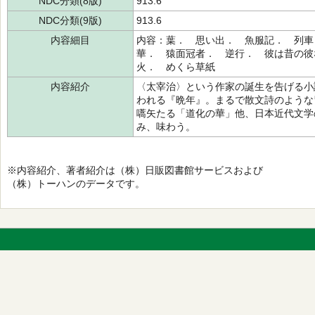
NDC分類(8版)
913.6
NDC分類(9版)
913.6
内容細目
内容：葉． 思い出． 魚服記． 列車
華． 猿面冠者． 逆行． 彼は昔の彼
火． めくら草紙
内容紹介
〈太宰治〉という作家の誕生を告げる小
われる『晩年』。まるで散文詩のような
嚆矢たる「道化の華」他、日本近代文学
み、味わう。
※内容紹介、著者紹介は（株）日販図書館サービスおよび
（株）トーハンのデータです。