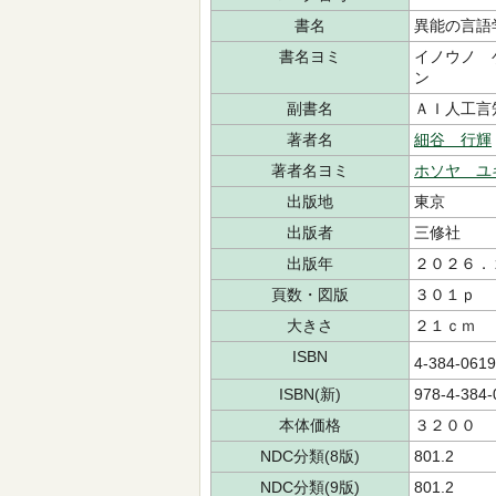
書名
異能の言語
書名ヨミ
イノウノ 
ン
副書名
ＡＩ人工言
著者名
細谷 行輝
著者名ヨミ
ホソヤ ユ
出版地
東京
出版者
三修社
出版年
２０２６．
頁数・図版
３０１ｐ
大きさ
２１ｃｍ
ISBN
4-384-061
ISBN(新)
978-4-384-
本体価格
３２００
NDC分類(8版)
801.2
NDC分類(9版)
801.2