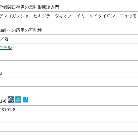
学者関口存男の意味形態論入門
ゲンゴガクシャ セキグチ ツギオノ イミ ケイタイロン ニュウモ
知能への応用の可能性
／著
キテル
２
91-8
06191-8