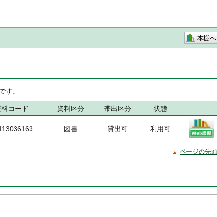
本棚へ
です。
資料コード
資料区分
帯出区分
状態
113036163
図書
貸出可
利用可
ページの先