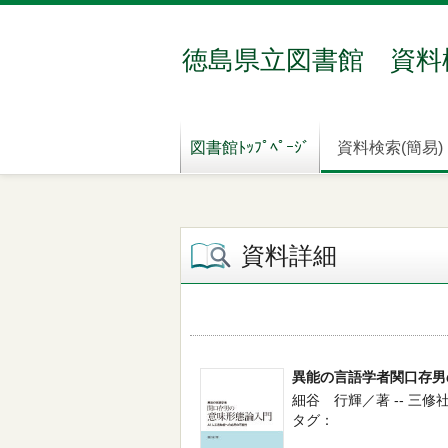
徳島県立図書館 資料
図書館ﾄｯﾌﾟﾍﾟｰｼﾞ
資料検索(簡易)
資料詳細
異能の言語学者関口存男
細谷 行輝／著 -- 三修社
タグ