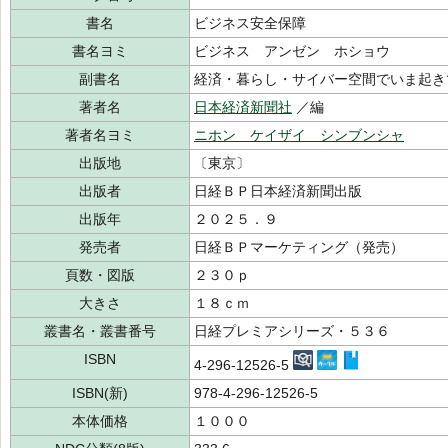
書名
ビジネス安全保障
書名ヨミ
ビジネス アンゼン ホショウ
副書名
経済・暮らし・サイバー空間でいま起き
著者名
日本経済新聞社
／編
著者名ヨミ
ニホン ケイザイ シンブンシャ
出版地
〔東京〕
出版者
日経ＢＰ日本経済新聞出版
出版年
２０２５．９
発売者
日経ＢＰマーケティング（発売）
頁数・図版
２３０ｐ
大きさ
１８ｃｍ
叢書名・叢書番号
日経プレミアシリーズ・５３６
ISBN
4-296-12526-5
ISBN(新)
978-4-296-12526-5
本体価格
１０００