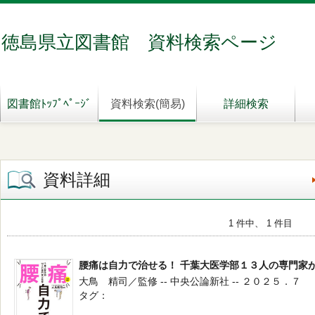
徳島県立図書館 資料検索ページ
図書館ﾄｯﾌﾟﾍﾟｰｼﾞ
資料検索(簡易)
詳細検索
資料詳細
1 件中、 1 件目
腰痛は自力で治せる！ 千葉大医学部１３人の専門家
大鳥 精司／監修 -- 中央公論新社 -- ２０２５．７
タグ