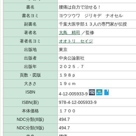
書名
腰痛は自力で治せる！
書名ヨミ
ヨウツウワ ジリキデ ナオセル
副書名
千葉大医学部１３人の専門家が伝授
著者名
大鳥 精司
／監修
著者名ヨミ
オオトリ セイジ
出版地
東京
出版者
中央公論新社
出版年
２０２５．７
頁数・図版
１９８ｐ
大きさ
１９ｃｍ
ISBN
4-12-005933-9
ISBN(新)
978-4-12-005933-9
本体価格
１７００
NDC分類(8版)
494.7
NDC分類(9版)
494.7