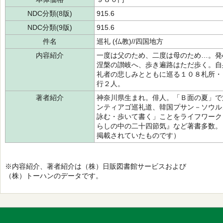
NDC分類(8版)
915.6
NDC分類(9版)
915.6
件名
巡礼 (仏教)//四国地方
内容紹介
一度は父のため、二度は母のため…。発
涅槃の讃岐へ、歩き遍路はただ歩く。自
礼者の悲しみとともに巡る１０８札所・
行２人。
著者紹介
神奈川県生まれ。俳人。「Ｂ面の夏」で
ンティアゴ巡礼道、韓国プサン－ソウル
詠む・歩いて書く」ことをライフワーク
らしの中の二十四節気』など著書多数。
掲載されていたものです）
※内容紹介、著者紹介は（株）日販図書館サービスおよび
（株）トーハンのデータです。