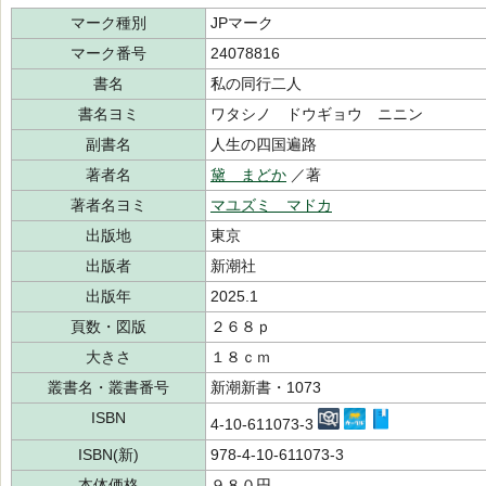
マーク種別
JPマーク
マーク番号
24078816
書名
私の同行二人
書名ヨミ
ワタシノ ドウギョウ ニニン
副書名
人生の四国遍路
著者名
黛 まどか
／著
著者名ヨミ
マユズミ マドカ
出版地
東京
出版者
新潮社
出版年
2025.1
頁数・図版
２６８ｐ
大きさ
１８ｃｍ
叢書名・叢書番号
新潮新書・1073
ISBN
4-10-611073-3
ISBN(新)
978-4-10-611073-3
本体価格
９８０円