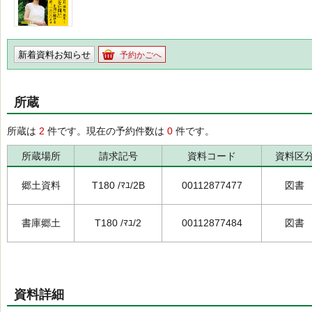
新着資料お知らせ
予約かごへ
所蔵
所蔵は
2
件です。現在の予約件数は
0
件です。
所蔵場所
請求記号
資料コード
資料区
郷土資料
T180 /ﾏﾕ/2B
00112877477
図書
書庫郷土
T180 /ﾏﾕ/2
00112877484
図書
資料詳細