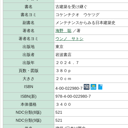
書名
古建築を受け継ぐ
書名ヨミ
コケンチクオ ウケツグ
副書名
メンテナンスからみる日本建築史
著者名
海野 聡
／著
著者名ヨミ
ウンノ サトシ
出版地
東京
出版者
岩波書店
出版年
２０２４．７
頁数・図版
３８０ｐ
大きさ
２０ｃｍ
ISBN
4-00-022980-7
ISBN(新)
978-4-00-022980-7
本体価格
３４００
NDC分類(8版)
521
NDC分類(9版)
521