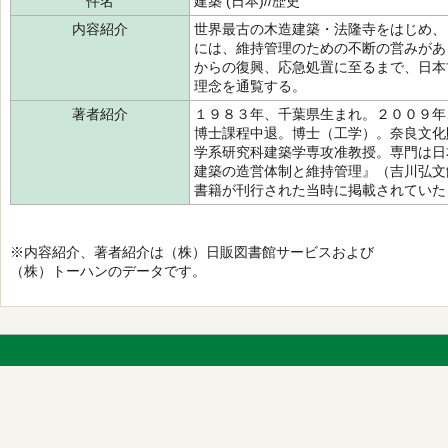
件名
建築 (日本)//歴史
内容紹介
世界最古の木造建築・法隆寺をはじめ、
には、維持管理のための不断の営みがあ
からの復興、応急処置に至るまで、日本
理念を通覧する。
著者紹介
１９８３年、千葉県生まれ。２００９年
博士課程中退。博士（工学）。奈良文化
学系研究科建築学専攻准教授。専門は日
建築の造営体制と維持管理』（吉川弘文
書籍が刊行された当時に掲載されていた
※内容紹介、著者紹介は（株）日販図書館サービスおよび
（株）トーハンのデータです。