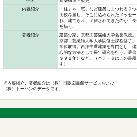
件名
建築構造－歴史
内容紹介
「柱」や「窓」など建築にまつわる９つ
比較考量し、そこに込められたメッセー
れ、建てられ、了解されてきたのか、長
を描く。
著者紹介
建築史家、京都工芸繊維大学名誉教授。
京都工芸繊維大学大学院修士課程修了。
学位取得。西洋中世建築を専門とし、建
心的な方法として長年研究を行う。著書
９９８年）など。（本データはこの書籍
す）
※内容紹介、著者紹介は（株）日販図書館サービスおよび
（株）トーハンのデータです。