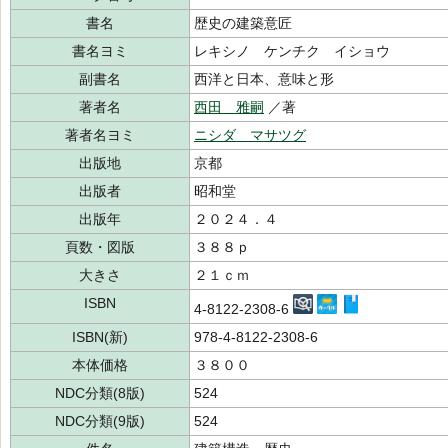
書名
歴史の建築意匠
書名ヨミ
レキシノ ケンチク イショウ
副書名
西洋と日本、意味と形
著者名
西田 雅嗣
／著
著者名ヨミ
ニシダ マサツグ
出版地
京都
出版者
昭和堂
出版年
２０２４．４
頁数・図版
３８８ｐ
大きさ
２１ｃｍ
ISBN
4-8122-2308-6
ISBN(新)
978-4-8122-2308-6
本体価格
３８００
NDC分類(8版)
524
NDC分類(9版)
524