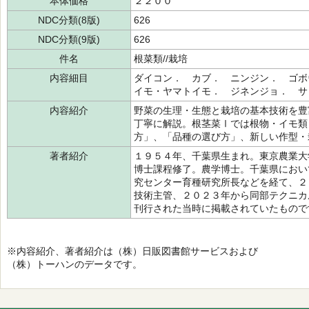
本体価格
２２００
NDC分類(8版)
626
NDC分類(9版)
626
件名
根菜類//栽培
内容細目
ダイコン． カブ． ニンジン． ゴボ
イモ・ヤマトイモ． ジネンジョ． サ
内容紹介
野菜の生理・生態と栽培の基本技術を豊
丁寧に解説。根茎菜Ⅰでは根物・イモ類
方」、「品種の選び方」、新しい作型・
著者紹介
１９５４年、千葉県生まれ。東京農業大
博士課程修了。農学博士。千葉県におい
究センター育種研究所長などを経て、２
技術主管、２０２３年から同部テクニカ
刊行された当時に掲載されていたもので
※内容紹介、著者紹介は（株）日販図書館サービスおよび
（株）トーハンのデータです。