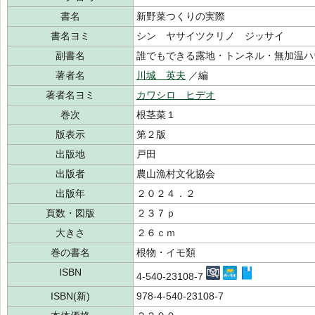
書名
新野菜つくりの実際
書名ヨミ
シン ヤサイツクリノ ジッサイ
副書名
誰でもできる露地・トンネル・無加温ハ
著者名
川城 英夫
／編
著者名ヨミ
カワシロ ヒデオ
巻次
根茎菜１
版表示
第２版
出版地
戸田
出版者
農山漁村文化協会
出版年
２０２４．２
頁数・図版
２３７ｐ
大きさ
２６ｃｍ
巻の書名
根物・イモ類
ISBN
4-540-23108-7
ISBN(新)
978-4-540-23108-7