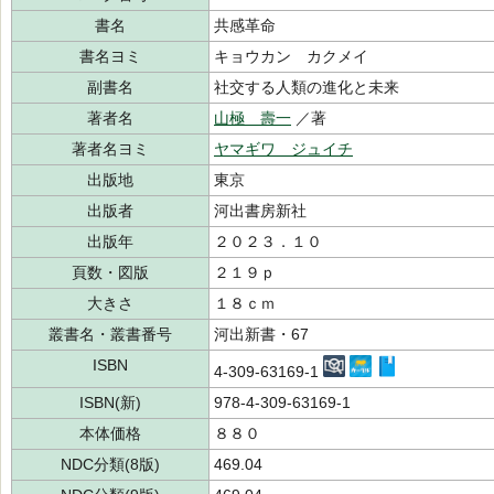
書名
共感革命
書名ヨミ
キョウカン カクメイ
副書名
社交する人類の進化と未来
著者名
山極 壽一
／著
著者名ヨミ
ヤマギワ ジュイチ
出版地
東京
出版者
河出書房新社
出版年
２０２３．１０
頁数・図版
２１９ｐ
大きさ
１８ｃｍ
叢書名・叢書番号
河出新書・67
ISBN
4-309-63169-1
ISBN(新)
978-4-309-63169-1
本体価格
８８０
NDC分類(8版)
469.04