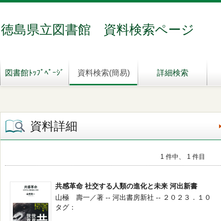
徳島県立図書館 資料検索ページ
図書館ﾄｯﾌﾟﾍﾟｰｼﾞ
資料検索(簡易)
詳細検索
資料詳細
1 件中、 1 件目
共感革命 社交する人類の進化と未来 河出新書
山極 壽一／著 -- 河出書房新社 -- ２０２３．１０
タグ