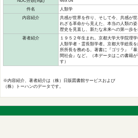
NDC分類(9版)
469.04
件名
人類学
内容紹介
共感が世界を作り、そして今、共感が世
れざる革命から見えた、本当の人類の姿
歴史を見直し、新たな未来への第一歩を
著者紹介
１９５２年生まれ。京都大学大学院理学
人類学者・霊長類学者。京都大学総長を
所所長を務める。著書に『ゴリラ』『暴
間社会』など。（本データはこの書籍が
す）
※内容紹介、著者紹介は（株）日販図書館サービスおよび
（株）トーハンのデータです。