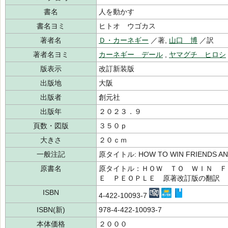
書名
人を動かす
書名ヨミ
ヒトオ ウゴカス
著者名
Ｄ・カーネギー
／著,
山口 博
／訳
著者名ヨミ
カーネギー デール
,
ヤマグチ ヒロシ
版表示
改訂新装版
出版地
大阪
出版者
創元社
出版年
２０２３．９
頁数・図版
３５０ｐ
大きさ
２０ｃｍ
一般注記
原タイトル: HOW TO WIN FRIENDS 
原書名
原タイトル：ＨＯＷ ＴＯ ＷＩＮ Ｆ
Ｅ ＰＥＯＰＬＥ 原著改訂版の翻訳
ISBN
4-422-10093-7
ISBN(新)
978-4-422-10093-7
本体価格
２０００