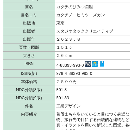
書名
カタチのひみつ図鑑
書名ヨミ
カタチノ ヒミツ ズカン
出版地
東京
出版者
スタジオタッククリエイティブ
出版年
２０２３．８
頁数・図版
１５１ｐ
大きさ
２６ｃｍ
ISBN
4-88393-993-0
ISBN(新)
978-4-88393-993-0
本体価格
２５００円
NDC分類(8版)
501.8
NDC分類(9版)
501.83
件名
工業デザイン
内容紹介
普段まちを歩いていると目につく身近な
物、旅行先で目にする伝統的な建物など
真・イラストを用いて解説した図鑑。各