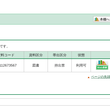
本棚へ
です。
資料コード
資料区分
帯出区分
状態
112673567
図書
持出禁
利用可
ページの先