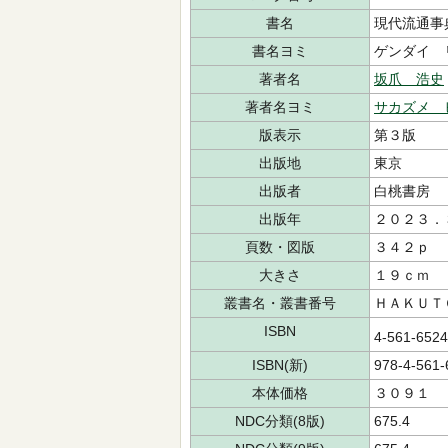
書名
現代流通事
書名ヨミ
ゲンダイ 
著者名
坂爪 浩史
著者名ヨミ
サカズメ 
版表示
第３版
出版地
東京
出版者
白桃書房
出版年
２０２３．
頁数・図版
３４２ｐ
大きさ
１９ｃｍ
叢書名・叢書番号
ＨＡＫＵＴ
ISBN
4-561-652
ISBN(新)
978-4-561-
本体価格
３０９１
NDC分類(8版)
675.4