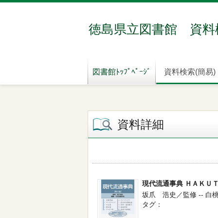
徳島県立図書館 資料
図書館ﾄｯﾌﾟﾍﾟｰｼﾞ
資料検索(簡易)
資料詳細
現代流通事典 ＨＡＫＵ
坂爪 浩史／監修 -- 白桃
タグ