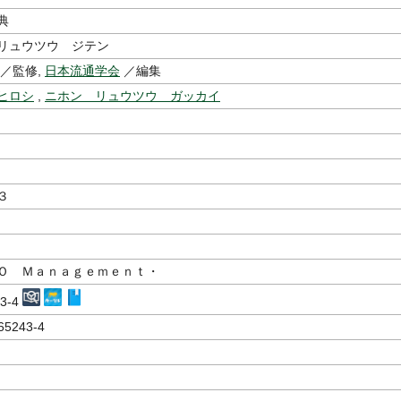
典
リュウツウ ジテン
／監修,
日本流通学会
／編集
ヒロシ
,
ニホン リュウツウ ガッカイ
３
Ｏ Ｍａｎａｇｅｍｅｎｔ・
43-4
65243-4