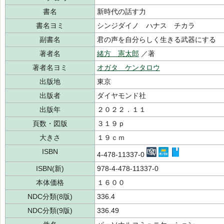
書名
新時代の話す力
書名ヨミ
シンジダイノ ハナス チカラ
副書名
君の声を自分らしく生きる武器にする
著者名
緒方 憲太郎
／著
著者名ヨミ
オガタ ケンタロウ
出版地
東京
出版者
ダイヤモンド社
出版年
２０２２．１１
頁数・図版
３１９ｐ
大きさ
１９ｃｍ
ISBN
4-478-11337-0
ISBN(新)
978-4-478-11337-0
本体価格
１６００
NDC分類(8版)
336.4
NDC分類(9版)
336.49