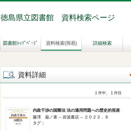
徳島県立図書館 資料検索ページ
図書館ﾄｯﾌﾟﾍﾟｰｼﾞ
資料検索(簡易)
詳細検索
資料詳細
1 件中、 1 件目
内政干渉の国際法 法の適用問題への歴史的視座
藤澤 巌／著 -- 岩波書店 -- ２０２２．６
タグ