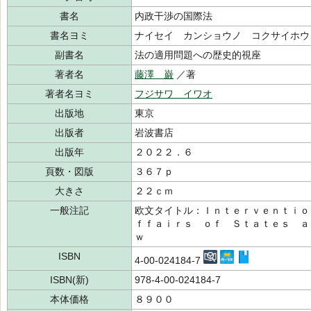
書名
内政干渉の国際法
書名ヨミ
ナイセイ カンショウノ コクサイホウ
副書名
法の適用問題への歴史的視座
著者名
藤澤 巌
／著
著者名ヨミ
フジサワ イワオ
出版地
東京
出版者
岩波書店
出版年
２０２２．６
頁数・図版
３６７ｐ
大きさ
２２ｃｍ
一般注記
欧文タイトル：Ｉｎｔｅｒｖｅｎｔｉｏ
ｆｆａｉｒｓ ｏｆ Ｓｔａｔｅｓ ａ
ｗ
ISBN
4-00-024184-7
ISBN(新)
978-4-00-024184-7
本体価格
８９００