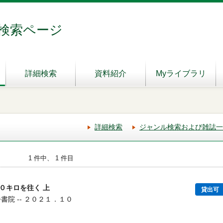
検索ページ
詳細検索
資料紹介
Myライブラリ
詳細検索
ジャンル検索および雑誌一
1 件中、 1 件目
０キロを往く 上
貸出可
今書院 -- ２０２１．１０