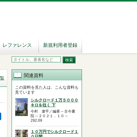
レファレンス
新規利用者登録
関連資料
覧
この資料を見た人は、こんな資料も
見ています
シルクロード１万５０００
キロを往く 下
今村 遼平／編著 -- 古今書
院 -- ２０２１．１０ --
292.09
１０万円でシルクロード１
０日間