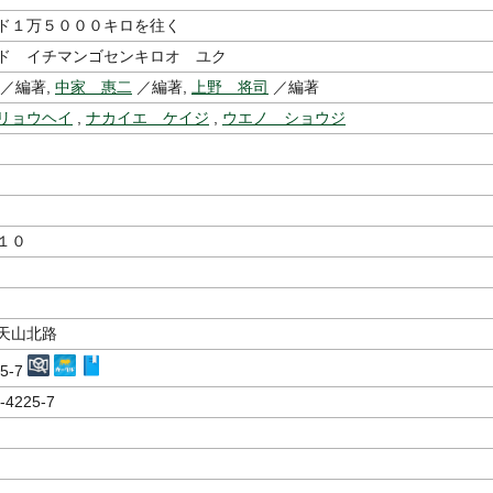
ド１万５０００キロを往く
ド イチマンゴセンキロオ ユク
／編著,
中家 惠二
／編著,
上野 将司
／編著
リョウヘイ
,
ナカイエ ケイジ
,
ウエノ ショウジ
１０
天山北路
25-7
-4225-7