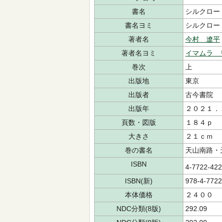
書名
シルクロー
書名ヨミ
シルクロー
著者名
今村 遼平
著者名ヨミ
イマムラ 
巻次
上
出版地
東京
出版者
古今書院
出版年
２０２１．
頁数・図版
１８４ｐ
大きさ
２１ｃｍ
巻の書名
天山南路・
ISBN
4-7722-42
ISBN(新)
978-4-7722
本体価格
２４００
NDC分類(8版)
292.09