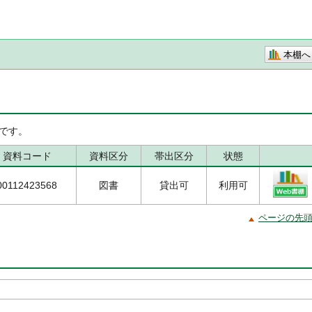
本棚へ
です。
資料コード
資料区分
帯出区分
状態
00112423568
図書
貸出可
利用可
ページの先