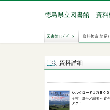
徳島県立図書館 資料
図書館ﾄｯﾌﾟﾍﾟｰｼﾞ
資料検索(簡易)
資料詳細
シルクロード１万５００
今村 遼平／編著 -- 古
タグ