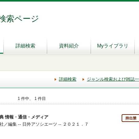
検索ページ
詳細検索
資料紹介
Myライブラリ
詳細検索
ジャンル検索および雑誌一
1 件中、 1 件目
典 情報・通信・メディア
持出禁
編集 -- 日外アソシエーツ -- ２０２１．７