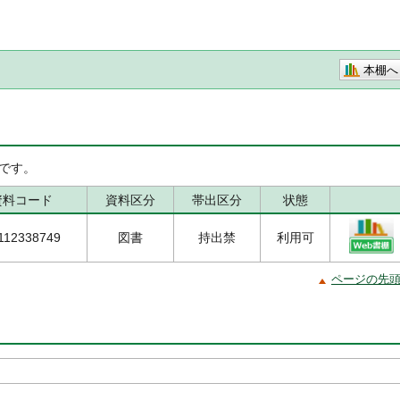
本棚へ
です。
資料コード
資料区分
帯出区分
状態
112338749
図書
持出禁
利用可
ページの先