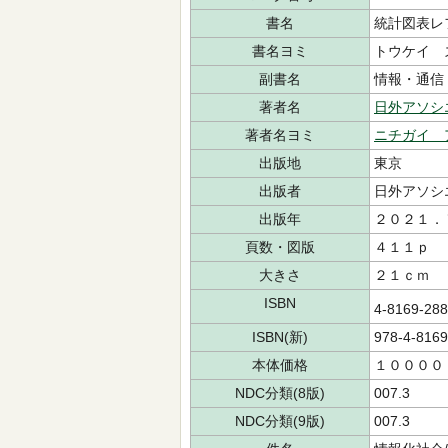
書名
統計図表レ
書名ヨミ
トウケイ 
副書名
情報・通信
著者名
日外アソシ
著者名ヨミ
ニチガイ 
出版地
東京
出版者
日外アソシ
出版年
２０２１．
頁数・図版
４１１ｐ
大きさ
２１ｃｍ
ISBN
4-8169-28
ISBN(新)
978-4-8169
本体価格
１００００
NDC分類(8版)
007.3
NDC分類(9版)
007.3