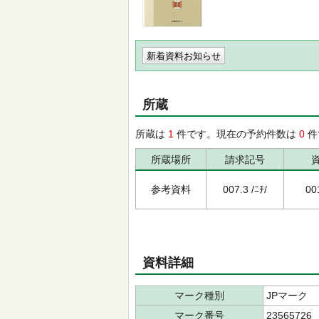
新着資料お知らせ
所蔵
所蔵は
1
件です。現在の予約件数は
0
件
所蔵場所
請求記号
参考資料
007.3 /ﾆﾁ/
00
資料詳細
マーク種別
JPマーク
マーク番号
23565726