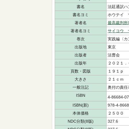
書名
法廷通訳ハ
書名ヨミ
ホウテイ 
著者名
最高裁判所
著者名ヨミ
サイコウ 
巻次
実践編〈カ
出版地
東京
出版者
法曹会
出版年
２０２１．
頁数・図版
１９１ｐ
大きさ
２１ｃｍ
一般注記
奥付の責任
ISBN
4-86684-0
ISBN(新)
978-4-8668
本体価格
２５００
NDC分類(8版)
327.6