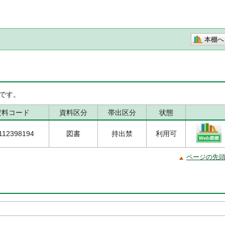
本棚へ
です。
資料コード
資料区分
帯出区分
状態
112398194
図書
持出禁
利用可
ページの先