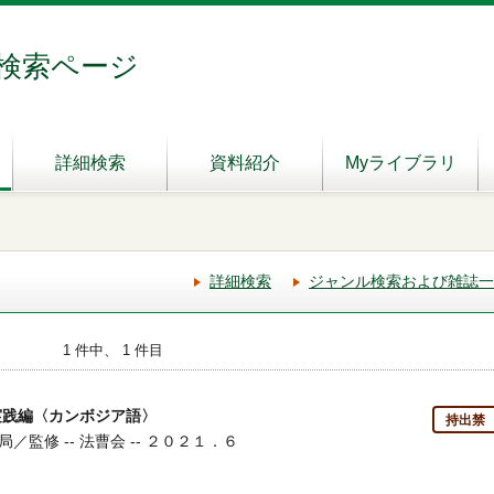
検索ページ
詳細検索
資料紹介
Myライブラリ
詳細検索
ジャンル検索および雑誌一
1 件中、 1 件目
実践編〈カンボジア語〉
持出禁
監修 -- 法曹会 -- ２０２１．６