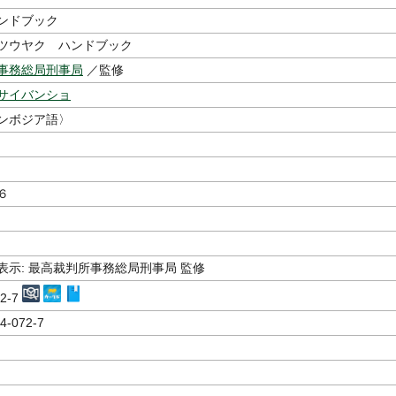
ンドブック
ツウヤク ハンドブック
事務総局刑事局
／監修
サイバンショ
ンボジア語〉
６
表示: 最高裁判所事務総局刑事局 監修
72-7
4-072-7