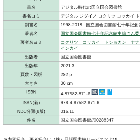
書名
デジタル時代の国立国会図書館
書名ヨミ
デジタル ジダイノ コクリツ コッカイ 
副書名
1998-2018 : 国立国会図書館七十年記
著者名
国立国会図書館七十年記念館史編さん委
著者名ヨミ
コクリツ コッカイ トショカン ナナ
インカイ
出版者
国立国会図書館
出版年
2021.3
頁数・図版
292 p
大きさ
30 cm
ISBN
4-87582-871-6
ISBN(新)
978-4-87582-871-6
NDC分類(8版)
016.11
件名
国立国会図書館//00288347
※内容紹介、著者紹介は（株）日販図書館サービスおよび