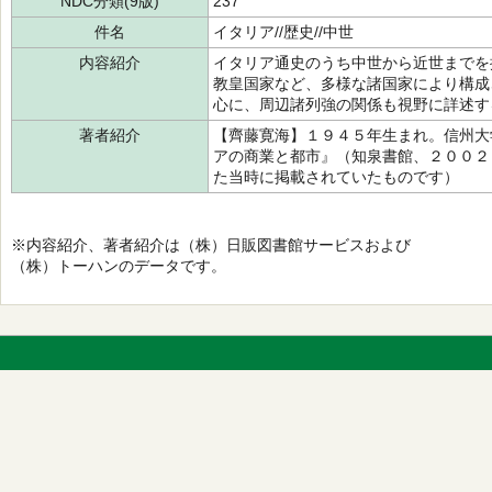
NDC分類(9版)
237
件名
イタリア//歴史//中世
内容紹介
イタリア通史のうち中世から近世までを
教皇国家など、多様な諸国家により構成
心に、周辺諸列強の関係も視野に詳述す
著者紹介
【齊藤寛海】１９４５年生まれ。信州大
アの商業と都市』（知泉書館、２００２
た当時に掲載されていたものです）
※内容紹介、著者紹介は（株）日販図書館サービスおよび
（株）トーハンのデータです。