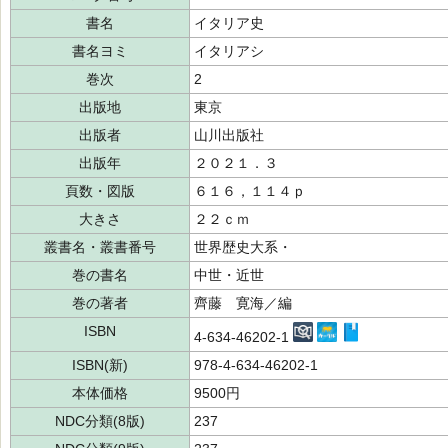
書名
イタリア史
書名ヨミ
イタリアシ
巻次
2
出版地
東京
出版者
山川出版社
出版年
２０２１．３
頁数・図版
６１６，１１４ｐ
大きさ
２２ｃｍ
叢書名・叢書番号
世界歴史大系・
巻の書名
中世・近世
巻の著者
齊藤 寛海／編
ISBN
4-634-46202-1
ISBN(新)
978-4-634-46202-1
本体価格
9500円
NDC分類(8版)
237