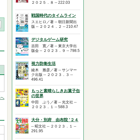
２０２５．８ -- 222.03
戦国時代のタイムライン
スエヒロ／著 -- 朝日新聞出
版 -- ２０２４．２ -- 210.47
デジタルゲーム研究
吉田 寛／著 -- 東京大学出
版会 -- ２０２３．９ -- 798.5
視力防衛生活
綾木 雅彦／著 -- サンマー
ク出版 -- ２０２３．３ --
496.41
もっと素晴らしきお菓子缶
の世界
頭へ
中田 ぷう／著 -- 光文社 --
２０２３．１ -- 588.3
大分・別府 由布院 ’２４
-- 昭文社 -- ２０２３．１ --
291.95