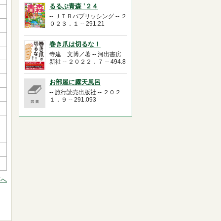
るるぶ青森 ’２４
-- ＪＴＢパブリッシング -- ２
０２３．１ -- 291.21
巻き爪は切るな！
寺建 文博／著 -- 河出書房
新社 -- ２０２２．７ -- 494.8
お部屋に露天風呂
-- 旅行読売出版社 -- ２０２
１．９ -- 291.093
頭へ