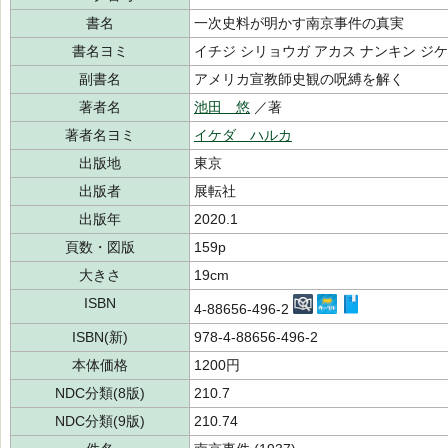
書名
一次史料が明かす南京事件の真実
書名ヨミ
イチジ シリョウガ アカス ナンキン ジ
副書名
アメリカ宣教師史観の呪縛を解く
著者名
池田 悠
／著
著者名ヨミ
イケダ ハルカ
出版地
東京
出版者
展転社
出版年
2020.1
頁数・図版
159p
大きさ
19cm
ISBN
4-88656-496-2
ISBN(新)
978-4-88656-496-2
本体価格
1200円
NDC分類(8版)
210.7
NDC分類(9版)
210.74