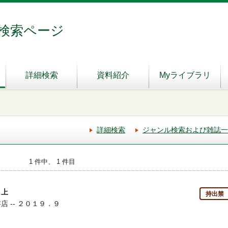
検索ページ
詳細検索
資料紹介
Myライブラリ
詳細検索
ジャンル検索および雑誌一
1 件中、 1 件目
 上
持出禁
店 -- ２０１９．９