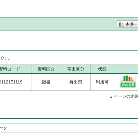
本棚へ
です。
資料コード
資料区分
帯出区分
状態
0112151119
図書
持出禁
利用可
ページの先
ーク