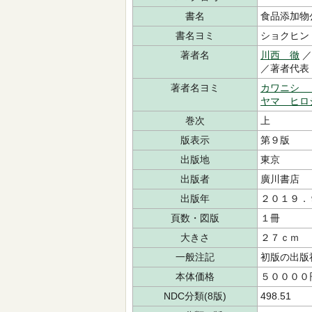
書名
食品添加物
書名ヨミ
ショクヒン
著者名
川西 徹
／
／著者代
著者名ヨミ
カワニシ 
ヤマ ヒロ
巻次
上
版表示
第９版
出版地
東京
出版者
廣川書店
出版年
２０１９．
頁数・図版
１冊
大きさ
２７ｃｍ
一般注記
初版の出版
本体価格
５００００
NDC分類(8版)
498.51