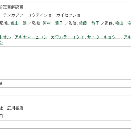
公定書解説書
 テンカブツ コウテイショ カイセツショ
監修,
穐山 浩
／監修,
河村 葉子
／監修,
佐藤 恭子
／監修,
穐山 
表
トオル
,
アキヤマ ヒロシ
,
カワムラ ヨウコ
,
サトウ キョウコ
,
ア
シ
９
社：広川書店
円