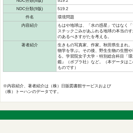
NDC分類(8版)
519.2
NDC分類(9版)
519.2
件名
環境問題
内容紹介
もはや地球は、「水の惑星」ではなく「
スチックごみがあふれる地球の本当のす
のあるべきすがたを考える。
著者紹介
生きもの写真家、作家。秋田県生まれ。
物学を学ぶ。その後、野生生物の生態や
る。学習院女子大学・特別総合科目「環
鑑』（ポプラ社）など。（本データはこ
ものです）
※内容紹介、著者紹介は（株）日販図書館サービスおよび
（株）トーハンのデータです。