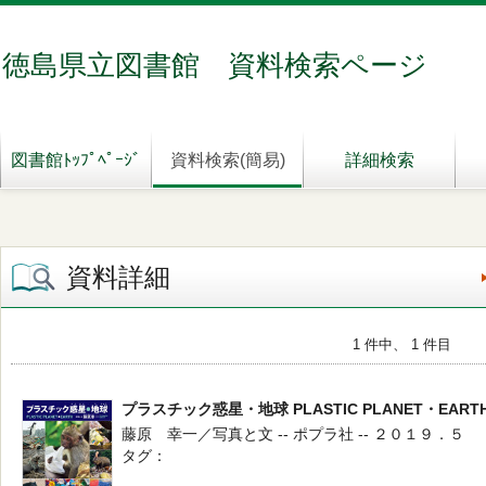
徳島県立図書館 資料検索ページ
図書館ﾄｯﾌﾟﾍﾟｰｼﾞ
資料検索(簡易)
詳細検索
資料詳細
1 件中、 1 件目
プラスチック惑星・地球 PLASTIC PLANET・EA
藤原 幸一／写真と文 -- ポプラ社 -- ２０１９．５
タグ