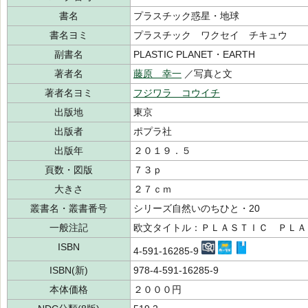
書名
プラスチック惑星・地球
書名ヨミ
プラスチック ワクセイ チキュウ
副書名
PLASTIC PLANET・EARTH
著者名
藤原 幸一
／写真と文
著者名ヨミ
フジワラ コウイチ
出版地
東京
出版者
ポプラ社
出版年
２０１９．５
頁数・図版
７３ｐ
大きさ
２７ｃｍ
叢書名・叢書番号
シリーズ自然いのちひと・20
一般注記
欧文タイトル：ＰＬＡＳＴＩＣ ＰＬＡ
ISBN
4-591-16285-9
ISBN(新)
978-4-591-16285-9
本体価格
２０００円