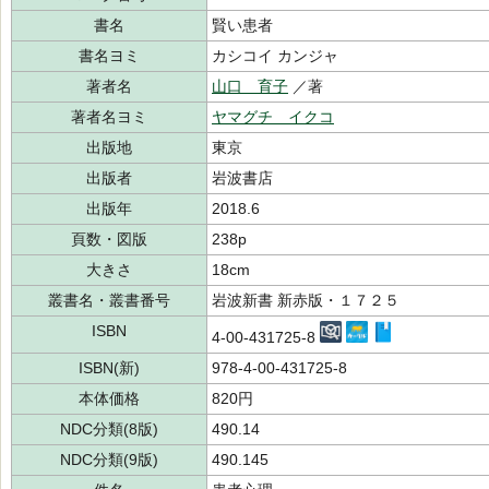
書名
賢い患者
書名ヨミ
カシコイ カンジャ
著者名
山口 育子
／著
著者名ヨミ
ヤマグチ イクコ
出版地
東京
出版者
岩波書店
出版年
2018.6
頁数・図版
238p
大きさ
18cm
叢書名・叢書番号
岩波新書 新赤版・１７２５
ISBN
4-00-431725-8
ISBN(新)
978-4-00-431725-8
本体価格
820円
NDC分類(8版)
490.14
NDC分類(9版)
490.145