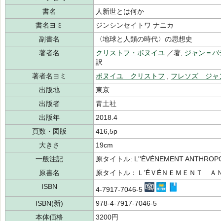
書名
人新世とは何か
書名ヨミ
ジンシンセイトワ ナニカ
副書名
〈地球と人類の時代〉の思想史
著者名
クリストフ・ボヌイユ
／著,
ジャン＝バ
訳
著者名ヨミ
ボヌイユ クリストフ
,
フレソズ ジャ
出版地
東京
出版者
青土社
出版年
2018.4
頁数・図版
416,5p
大きさ
19cm
一般注記
原タイトル: L''ÉVÉNEMENT ANTHROP
原書名
原タイトル：Ｌ’ÉＶÉＮＥＭＥＮＴ Ａ
ISBN
4-7917-7046-5
ISBN(新)
978-4-7917-7046-5
本体価格
3200円