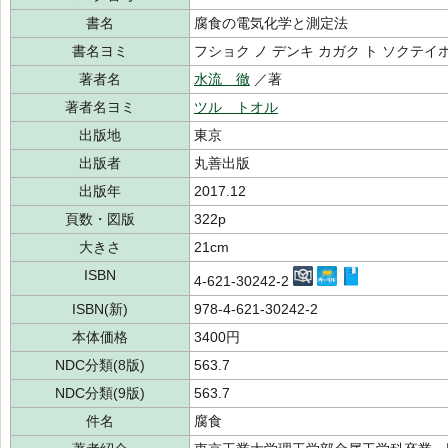
書名
腐食の電気化学と測定法
書名ヨミ
フショク ノ デンキ カガク ト ソクテイ
著者名
水流 徹
／著
著者名ヨミ
ツル トオル
出版地
東京
出版者
丸善出版
出版年
2017.12
頁数・図版
322p
大きさ
21cm
ISBN
4-621-30242-2
ISBN(新)
978-4-621-30242-2
本体価格
3400円
NDC分類(8版)
563.7
NDC分類(9版)
563.7
件名
腐食