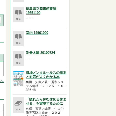
徳島県立図書館要覧
19551100
-- -- --
室内 19961000
-- -- --
別冊太陽 20100724
-- -- --
職場メンタルヘルスの基本
と対応がよくわかる本
頭へ
角田 拓実／著 -- 秀和シス
テム新社 -- ２０２５．１０ --
336.48
「疲れたら休む休める休ま
せる」を実現するために
久保 智英／編著 -- 中央労
働災害防止協会 -- ２０２