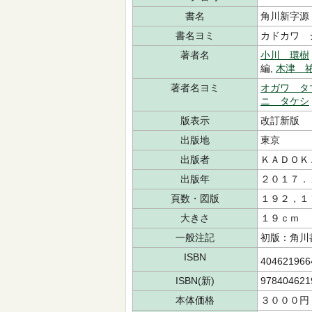
書名
角川新字源
書名ヨミ
カドカワ 
著者名
小川 環樹
編,
木津 
著者名ヨミ
オガワ タ
ニ タケシ
版表示
改訂新版
出版地
東京
出版者
ＫＡＤＯＫ
出版年
２０１７．
頁数・図版
１９２，１
大きさ
１９ｃｍ
一般注記
初版：角川
ISBN
40462196
ISBN(新)
978404621
本体価格
３０００円