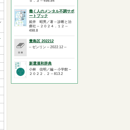
５．３ -- 498.84
働く人のメンタル不調サポ
ートブック
姫井 昭男／著 -- 診断と治
／
療社 -- ２０２４．１２ --
498.8
タ
豊島区 202212
-- ゼンリン -- 2022.12 --
新選漢和辞典
小林 信明／編 -- 小学館 --
２０２２．２ -- 813.2