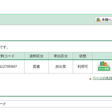
本棚へ
です。
資料コード
資料区分
帯出区分
状態
112705947
図書
持出禁
利用可
ページの先
ーク