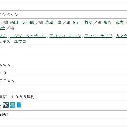
シンジゲン
／編,
西田 太一郎
／編,
赤塚 忠
／編,
阿辻 哲次
／編,
釜谷 武志
祐子
／編
マキ
,
ニシダ タイチロウ
,
アカツカ キヨシ
,
アツジ テツジ
,
カマ
,
キズ ユウコ
ＡＷＡ
１０
７７４ｐ
書店 １９６８年刊
64
9664