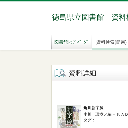
徳島県立図書館 資料
図書館ﾄｯﾌﾟﾍﾟｰｼﾞ
資料検索(簡易)
資料詳細
角川新字源
小川 環樹／編 -- ＫＡ
タグ